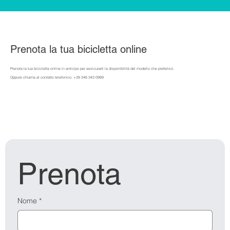
Prenota la tua bicicletta online
Prenota la tua bicicletta online in anticipo per assicurarti la disponibilità del modello che preferisci.
Oppure chiama al contatto telefonico: +39
348 343 0989
Prenota
Nome
*